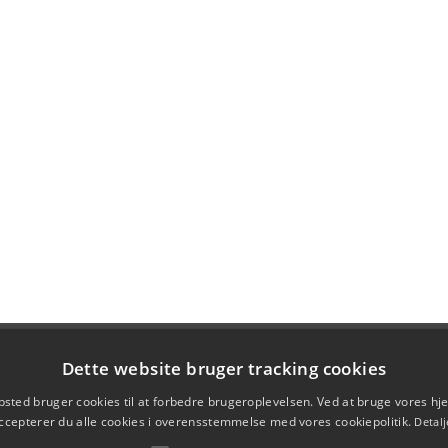
Dette website bruger tracking cookies
sted bruger cookies til at forbedre brugeroplevelsen. Ved at bruge vores 
ccepterer du alle cookies i overensstemmelse med vores cookiepolitik.
Detalj