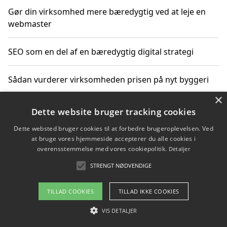
Gør din virksomhed mere bæredygtig ved at leje en
webmaster
SEO som en del af en bæredygtig digital strategi
Sådan vurderer virksomheden prisen på nyt byggeri
×
Sådan får du hjælp til en hjemmeside uden binding
Dette website bruger tracking cookies
Dette websted bruger cookies til at forbedre brugeroplevelsen. Ved
at bruge vores hjemmeside accepterer du alle cookies i
overensstemmelse med vores cookiepolitik.
Detaljer
Copyright 2026 - Pilanto Aps
STRENGT NØDVENDIGE
Om / kontakt
Blog
Betingelser
TILLAD COOKIES
TILLAD IKKE COOKIES
VIS DETALJER