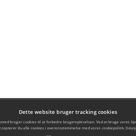
Dette website bruger tracking cookies
sted bruger cookies til at forbedre brugeroplevelsen. Ved at bruge vores 
ccepterer du alle cookies i overensstemmelse med vores cookiepolitik.
Detalj