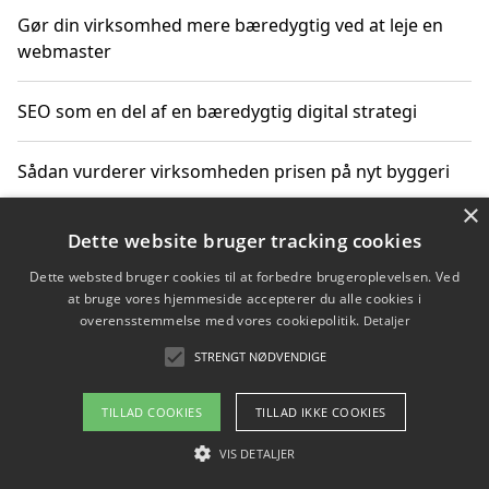
Gør din virksomhed mere bæredygtig ved at leje en
webmaster
SEO som en del af en bæredygtig digital strategi
Sådan vurderer virksomheden prisen på nyt byggeri
×
Sådan får du hjælp til en hjemmeside uden binding
Dette website bruger tracking cookies
Dette websted bruger cookies til at forbedre brugeroplevelsen. Ved
at bruge vores hjemmeside accepterer du alle cookies i
overensstemmelse med vores cookiepolitik.
Detaljer
Copyright 2026 - Pilanto Aps
STRENGT NØDVENDIGE
Om / kontakt
Blog
Betingelser
TILLAD COOKIES
TILLAD IKKE COOKIES
VIS DETALJER