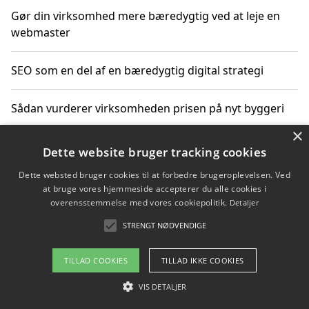
Gør din virksomhed mere bæredygtig ved at leje en
webmaster
SEO som en del af en bæredygtig digital strategi
Sådan vurderer virksomheden prisen på nyt byggeri
×
Sådan får du hjælp til en hjemmeside uden binding
Dette website bruger tracking cookies
Dette websted bruger cookies til at forbedre brugeroplevelsen. Ved
at bruge vores hjemmeside accepterer du alle cookies i
overensstemmelse med vores cookiepolitik.
Detaljer
Copyright 2026 - Pilanto Aps
STRENGT NØDVENDIGE
Om / kontakt
Blog
Betingelser
TILLAD COOKIES
TILLAD IKKE COOKIES
VIS DETALJER