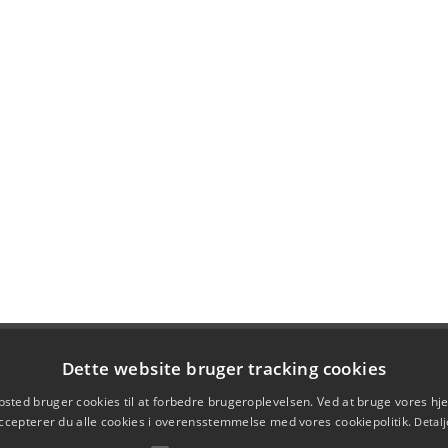
Dette website bruger tracking cookies
sted bruger cookies til at forbedre brugeroplevelsen. Ved at bruge vores 
ccepterer du alle cookies i overensstemmelse med vores cookiepolitik.
Detalj