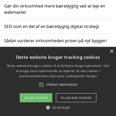
Gør din virksomhed mere bæredygtig ved at leje en
webmaster
SEO som en del af en bæredygtig digital strategi
Sådan vurderer virksomheden prisen på nyt byggeri
×
Sådan får du hjælp til en hjemmeside uden binding
Dette website bruger tracking cookies
Dette websted bruger cookies til at forbedre brugeroplevelsen. Ved
at bruge vores hjemmeside accepterer du alle cookies i
overensstemmelse med vores cookiepolitik.
Detaljer
Copyright 2026 - Pilanto Aps
STRENGT NØDVENDIGE
Om / kontakt
Blog
Betingelser
TILLAD COOKIES
TILLAD IKKE COOKIES
VIS DETALJER