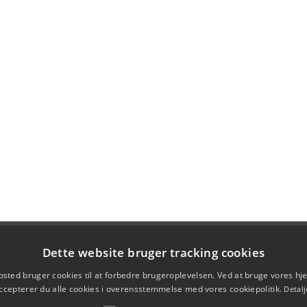
Dette website bruger tracking cookies
sted bruger cookies til at forbedre brugeroplevelsen. Ved at bruge vores 
ccepterer du alle cookies i overensstemmelse med vores cookiepolitik.
Detalj