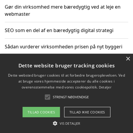
Gør din virksomhed mere bæredygtig ved at leje en
webmaster
SEO som en del af en bæredygtig digital strategi
Sådan vurderer virksomheden prisen på nyt byggeri
×
Sådan får du hjælp til en hjemmeside uden binding
Dette website bruger tracking cookies
Dette websted bruger cookies til at forbedre brugeroplevelsen. Ved
at bruge vores hjemmeside accepterer du alle cookies i
overensstemmelse med vores cookiepolitik.
Detaljer
Copyright 2026 - Pilanto Aps
STRENGT NØDVENDIGE
Om / kontakt
Blog
Betingelser
TILLAD COOKIES
TILLAD IKKE COOKIES
VIS DETALJER