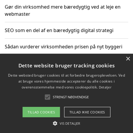
Gør din virksomhed mere bæredygtig ved at leje en
webmaster
SEO som en del af en bæredygtig digital strategi
Sådan vurderer virksomheden prisen på nyt byggeri
×
Sådan får du hjælp til en hjemmeside uden binding
Dette website bruger tracking cookies
Dette websted bruger cookies til at forbedre brugeroplevelsen. Ved
at bruge vores hjemmeside accepterer du alle cookies i
overensstemmelse med vores cookiepolitik.
Detaljer
Copyright 2026 - Pilanto Aps
STRENGT NØDVENDIGE
Om / kontakt
Blog
Betingelser
TILLAD COOKIES
TILLAD IKKE COOKIES
VIS DETALJER