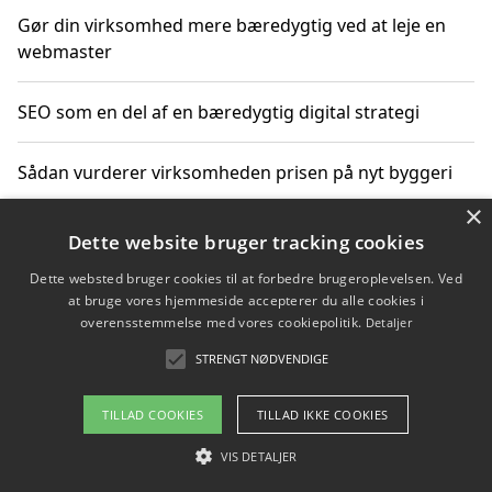
Gør din virksomhed mere bæredygtig ved at leje en
webmaster
SEO som en del af en bæredygtig digital strategi
Sådan vurderer virksomheden prisen på nyt byggeri
×
Sådan får du hjælp til en hjemmeside uden binding
Dette website bruger tracking cookies
Dette websted bruger cookies til at forbedre brugeroplevelsen. Ved
at bruge vores hjemmeside accepterer du alle cookies i
overensstemmelse med vores cookiepolitik.
Detaljer
Copyright 2026 - Pilanto Aps
STRENGT NØDVENDIGE
Om / kontakt
Blog
Betingelser
TILLAD COOKIES
TILLAD IKKE COOKIES
VIS DETALJER