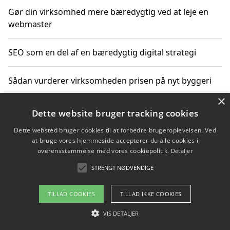
Gør din virksomhed mere bæredygtig ved at leje en
webmaster
SEO som en del af en bæredygtig digital strategi
Sådan vurderer virksomheden prisen på nyt byggeri
×
Sådan får du hjælp til en hjemmeside uden binding
Dette website bruger tracking cookies
Dette websted bruger cookies til at forbedre brugeroplevelsen. Ved
at bruge vores hjemmeside accepterer du alle cookies i
overensstemmelse med vores cookiepolitik.
Detaljer
Copyright 2026 - Pilanto Aps
STRENGT NØDVENDIGE
Om / kontakt
Blog
Betingelser
TILLAD COOKIES
TILLAD IKKE COOKIES
VIS DETALJER