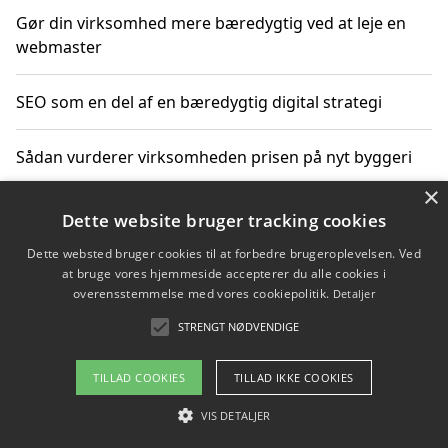
Gør din virksomhed mere bæredygtig ved at leje en
webmaster
SEO som en del af en bæredygtig digital strategi
Sådan vurderer virksomheden prisen på nyt byggeri
×
Sådan får du hjælp til en hjemmeside uden binding
Dette website bruger tracking cookies
Dette websted bruger cookies til at forbedre brugeroplevelsen. Ved
at bruge vores hjemmeside accepterer du alle cookies i
overensstemmelse med vores cookiepolitik.
Detaljer
Copyright 2026 - Pilanto Aps
STRENGT NØDVENDIGE
Om / kontakt
Blog
Betingelser
TILLAD COOKIES
TILLAD IKKE COOKIES
VIS DETALJER