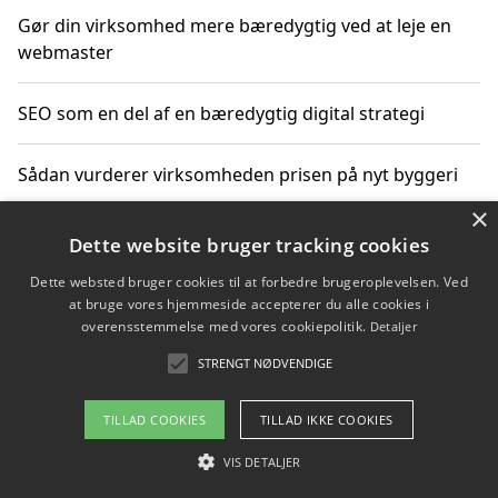
Gør din virksomhed mere bæredygtig ved at leje en
webmaster
SEO som en del af en bæredygtig digital strategi
Sådan vurderer virksomheden prisen på nyt byggeri
×
Sådan får du hjælp til en hjemmeside uden binding
Dette website bruger tracking cookies
Dette websted bruger cookies til at forbedre brugeroplevelsen. Ved
at bruge vores hjemmeside accepterer du alle cookies i
overensstemmelse med vores cookiepolitik.
Detaljer
Copyright 2026 - Pilanto Aps
STRENGT NØDVENDIGE
Om / kontakt
Blog
Betingelser
TILLAD COOKIES
TILLAD IKKE COOKIES
VIS DETALJER