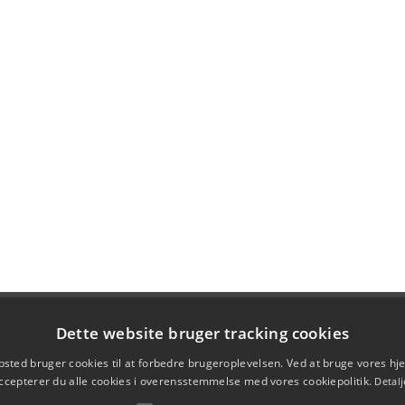
Dette website bruger tracking cookies
sted bruger cookies til at forbedre brugeroplevelsen. Ved at bruge vores 
ccepterer du alle cookies i overensstemmelse med vores cookiepolitik.
Detalj