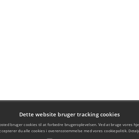
Dette website bruger tracking cookies
sted bruger cookies til at forbedre brugeroplevelsen. Ved at bruge vores 
ccepterer du alle cookies i overensstemmelse med vores cookiepolitik.
Detalj