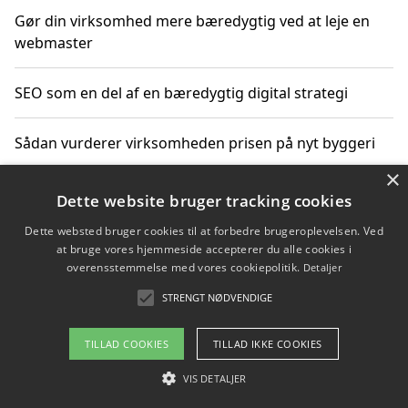
Gør din virksomhed mere bæredygtig ved at leje en
webmaster
SEO som en del af en bæredygtig digital strategi
Sådan vurderer virksomheden prisen på nyt byggeri
×
Sådan får du hjælp til en hjemmeside uden binding
Dette website bruger tracking cookies
Dette websted bruger cookies til at forbedre brugeroplevelsen. Ved
at bruge vores hjemmeside accepterer du alle cookies i
overensstemmelse med vores cookiepolitik.
Detaljer
Copyright 2026 - Pilanto Aps
STRENGT NØDVENDIGE
Om / kontakt
Blog
Betingelser
TILLAD COOKIES
TILLAD IKKE COOKIES
VIS DETALJER