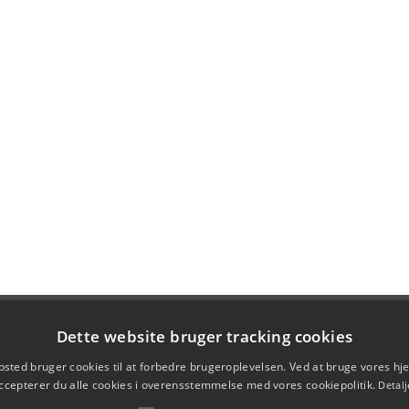
Dette website bruger tracking cookies
sted bruger cookies til at forbedre brugeroplevelsen. Ved at bruge vores 
ccepterer du alle cookies i overensstemmelse med vores cookiepolitik.
Detalj