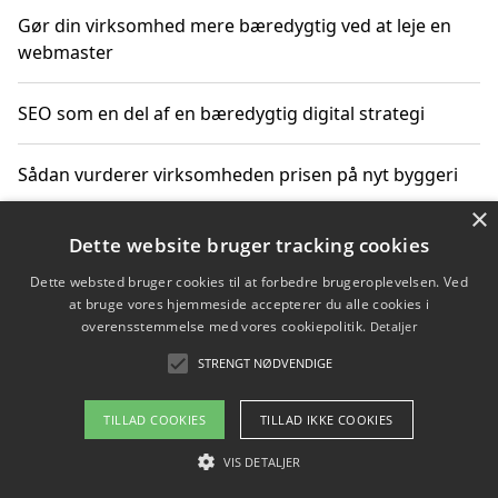
Gør din virksomhed mere bæredygtig ved at leje en
webmaster
SEO som en del af en bæredygtig digital strategi
Sådan vurderer virksomheden prisen på nyt byggeri
×
Sådan får du hjælp til en hjemmeside uden binding
Dette website bruger tracking cookies
Dette websted bruger cookies til at forbedre brugeroplevelsen. Ved
at bruge vores hjemmeside accepterer du alle cookies i
overensstemmelse med vores cookiepolitik.
Detaljer
Copyright 2026 - Pilanto Aps
STRENGT NØDVENDIGE
Om / kontakt
Blog
Betingelser
TILLAD COOKIES
TILLAD IKKE COOKIES
VIS DETALJER