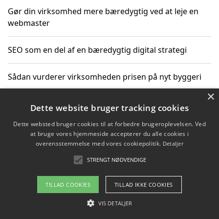
Gør din virksomhed mere bæredygtig ved at leje en
webmaster
SEO som en del af en bæredygtig digital strategi
Sådan vurderer virksomheden prisen på nyt byggeri
×
Sådan får du hjælp til en hjemmeside uden binding
Dette website bruger tracking cookies
Dette websted bruger cookies til at forbedre brugeroplevelsen. Ved
at bruge vores hjemmeside accepterer du alle cookies i
overensstemmelse med vores cookiepolitik.
Detaljer
Copyright 2026 - Pilanto Aps
STRENGT NØDVENDIGE
Om / kontakt
Blog
Betingelser
TILLAD COOKIES
TILLAD IKKE COOKIES
VIS DETALJER