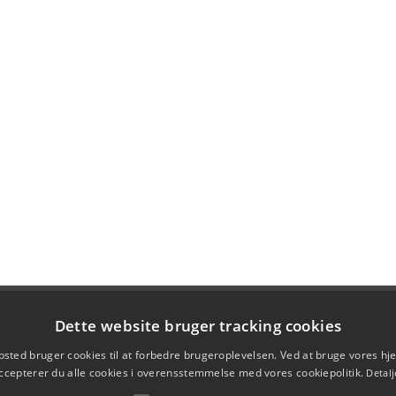
Dette website bruger tracking cookies
sted bruger cookies til at forbedre brugeroplevelsen. Ved at bruge vores 
ccepterer du alle cookies i overensstemmelse med vores cookiepolitik.
Detalj