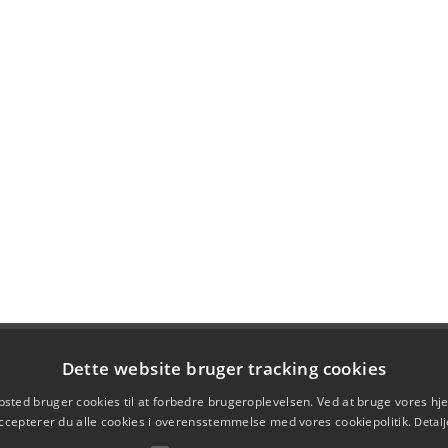
Dette website bruger tracking cookies
sted bruger cookies til at forbedre brugeroplevelsen. Ved at bruge vores 
ccepterer du alle cookies i overensstemmelse med vores cookiepolitik.
Detalj