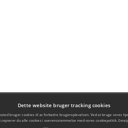
Dette website bruger tracking cookies
sted bruger cookies til at forbedre brugeroplevelsen. Ved at bruge vores 
ccepterer du alle cookies i overensstemmelse med vores cookiepolitik.
Detalj