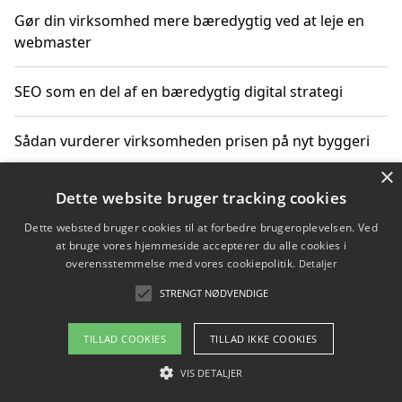
Gør din virksomhed mere bæredygtig ved at leje en
webmaster
SEO som en del af en bæredygtig digital strategi
Sådan vurderer virksomheden prisen på nyt byggeri
×
Sådan får du hjælp til en hjemmeside uden binding
Dette website bruger tracking cookies
Dette websted bruger cookies til at forbedre brugeroplevelsen. Ved
at bruge vores hjemmeside accepterer du alle cookies i
overensstemmelse med vores cookiepolitik.
Detaljer
Copyright 2026 - Pilanto Aps
STRENGT NØDVENDIGE
Om / kontakt
Blog
Betingelser
TILLAD COOKIES
TILLAD IKKE COOKIES
VIS DETALJER