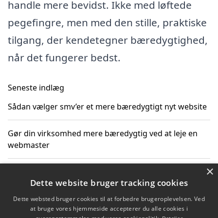
handle mere bevidst. Ikke med løftede
pegefingre, men med den stille, praktiske
tilgang, der kendetegner bæredygtighed,
når det fungerer bedst.
Seneste indlæg
Sådan vælger smv’er et mere bæredygtigt nyt website
Gør din virksomhed mere bæredygtig ved at leje en
webmaster
×
SEO som en del af en bæredygtig digital strategi
Dette website bruger tracking cookies
Sådan vurderer virksomheden prisen på nyt byggeri
Dette websted bruger cookies til at forbedre brugeroplevelsen. Ved
at bruge vores hjemmeside accepterer du alle cookies i