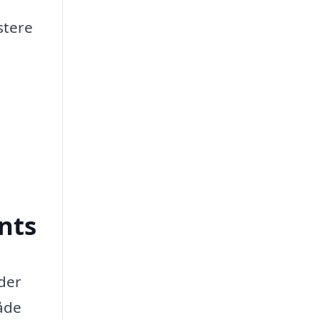
stere
nts
der
åde