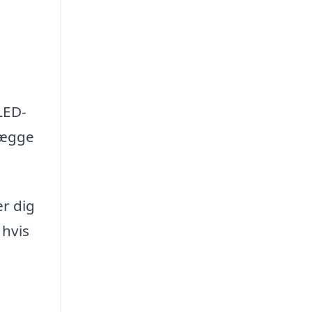
LED-
lægge
er dig
 hvis