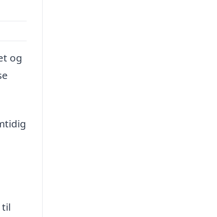
et og
se
mtidig
til