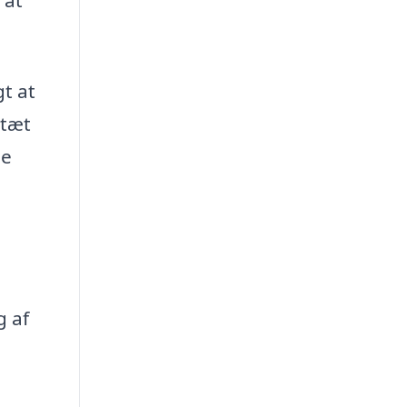
 at
gt at
 tæt
le
g af