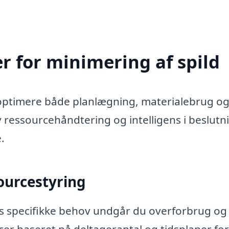
r for minimering af spild
 optimere både planlægning, materialebrug o
v ressourcehåndtering og intelligens i beslutn
.
sourcestyring
ets specifikke behov undgår du overforbrug og