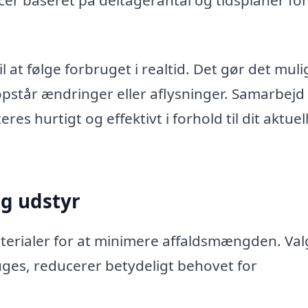
er baseret på deltagerantal og tidsplaner for
at følge forbruget i realtid. Det gør det muli
opstår ændringer eller aflysninger. Samarbejd
es hurtigt og effektivt i forhold til dit aktuel
g udstyr
rialer for at minimere affaldsmængden. Val
uges, reducerer betydeligt behovet for