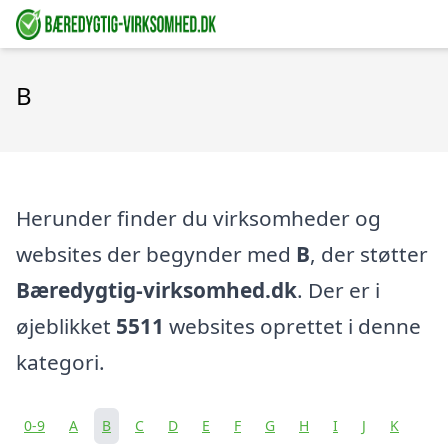
B
Herunder finder du virksomheder og
websites der begynder med
B
, der støtter
Bæredygtig-virksomhed.dk
. Der er i
øjeblikket
5511
websites oprettet i denne
kategori.
0-9
A
B
C
D
E
F
G
H
I
J
K