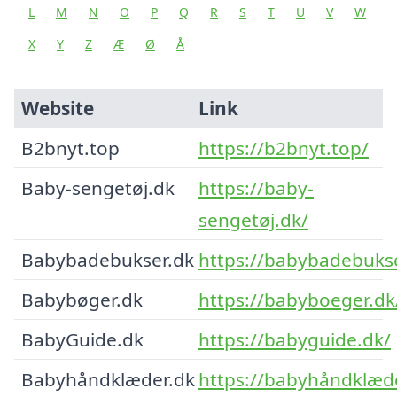
L
M
N
O
P
Q
R
S
T
U
V
W
X
Y
Z
Æ
Ø
Å
Website
Link
B2bnyt.top
https://b2bnyt.top/
Baby-sengetøj.dk
https://baby-
sengetøj.dk/
Babybadebukser.dk
https://babybadebukse
Babybøger.dk
https://babyboeger.dk
BabyGuide.dk
https://babyguide.dk/
Babyhåndklæder.dk
https://babyhåndklæde